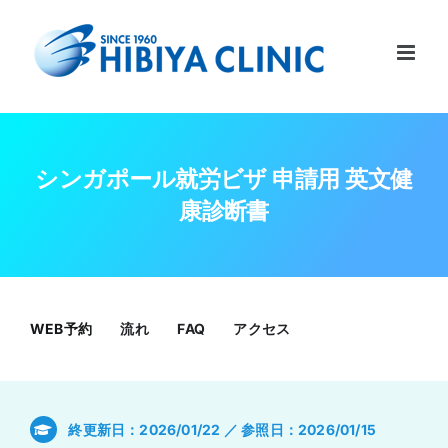
Skip
to
content
シンガポール就労ビザ 申請用 英文健
康診断書
WEB予約
流れ
FAQ
アクセス
終更新日：2026/01/22 ／ 参照日：2026/01/15