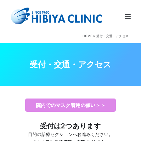
Skip
to
content
HOME
»
受付・交通・アクセス
受付・交通・アクセス
院内でのマスク着用の願い＞＞
受付は2つあります
目的の診療セクションへお進みください。