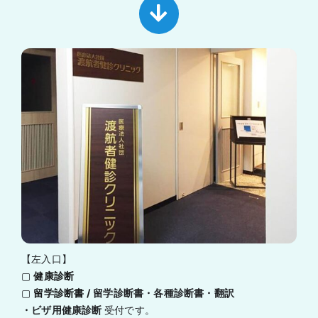
【左入口】
▢
健康診断
▢
留学診断書 /
留学
診断書
・各種診断書・翻訳
・ビザ用健康診断
受付です。