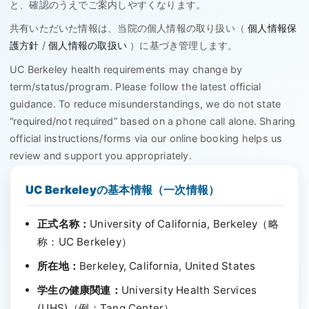
と、確認のうえでご案内しやすくなります。
共有いただいた情報は、当院の個人情報の取り扱い（
個人情報保
護方針
/
個人情報の取扱い
）に基づき管理します。
UC Berkeley health requirements may change by
term/status/program. Please follow the latest official
guidance. To reduce misunderstandings, we do not state
“required/not required” based on a phone call alone. Sharing
official instructions/forms via our online booking helps us
review and support you appropriately.
UC Berkeleyの基本情報（一次情報）
正式名称：
University of California, Berkeley
（略
称：
UC Berkeley
）
所在地：
Berkeley, California, United States
学生の健康関連：
University Health Services
(UHS)
（例：
Tang Center
）